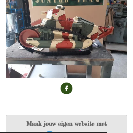
F
a
c
e
b
o
o
Maak jouw eigen website met
k
JouwWeb