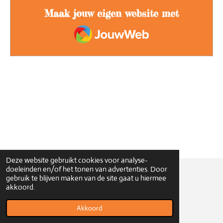
o
o
Maak jouw eigen website met
k
JouwWeb
Deze website gebruikt cookies voor analyse-
doeleinden en/of het tonen van advertenties. Door
gebruik te blijven maken van de site gaat u hiermee
© 2021 - 2026 Junior Team
akkoord.
Powered by
JouwWeb
Akkoord